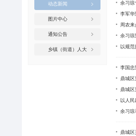
余习琼
动态新闻
李军华
图片中心
周农来
通知公告
余习琼
以规范
乡镇（街道）人大
李国忠
鼎城区
鼎城区
以人民
余习琼
鼎城区开