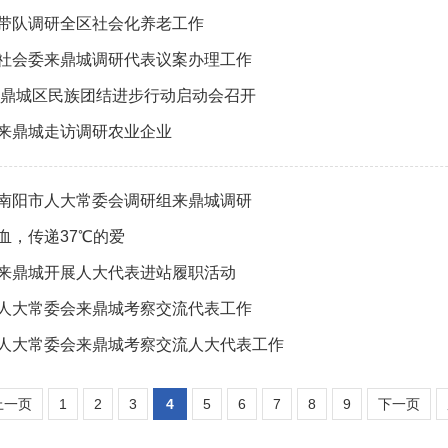
带队调研全区社会化养老工作
社会委来鼎城调研代表议案办理工作
4年鼎城区民族团结进步行动启动会召开
来鼎城走访调研农业企业
南阳市人大常委会调研组来鼎城调研
血，传递37℃的爱
来鼎城开展人大代表进站履职活动
人大常委会来鼎城考察交流代表工作
人大常委会来鼎城考察交流人大代表工作
上一页
1
2
3
4
5
6
7
8
9
下一页