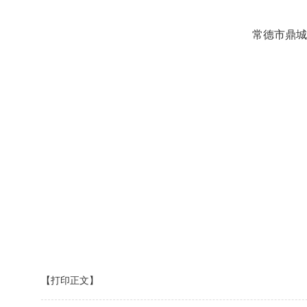
常德市鼎城区人民代表大
2019年6月
【打印正文】