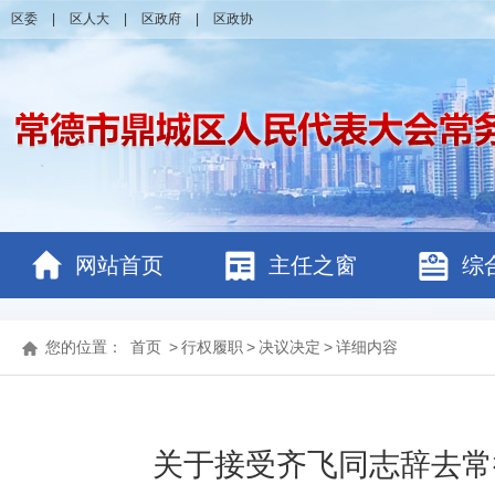
区委
|
区人大
|
区政府
|
区政协
网站首页
主任之窗
综
您的位置：
首页
>
行权履职
>
决议决定
>
详细内容
关于接受齐飞同志辞去常